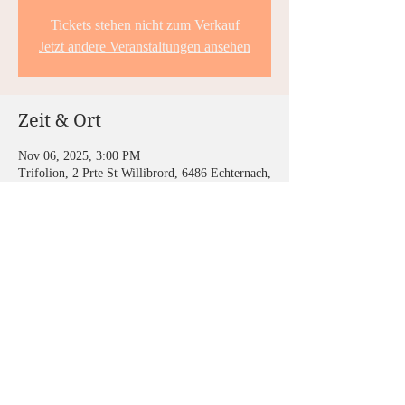
Tickets stehen nicht zum Verkauf
Jetzt andere Veranstaltungen ansehen
Zeit & Ort
Nov 06, 2025, 3:00 PM
Trifolion, 2 Prte St Willibrord, 6486 Echternach,
Luxemburg
Diese Veranstaltung teilen
© 2026 by Pit Brosius