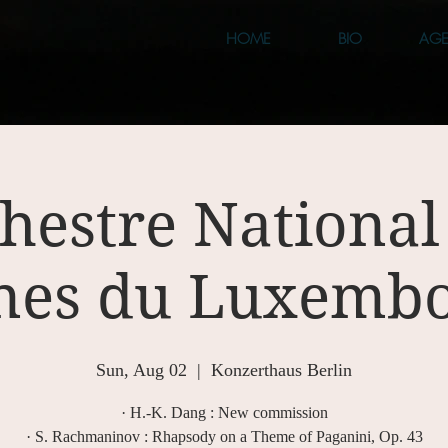
HOME
BIO
AG
hestre National
nes du Luxemb
Sun, Aug 02
  |  
Konzerthaus Berlin
· H.-K. Dang : New commission
· S. Rachmaninov : Rhapsody on a Theme of Paganini, Op. 43